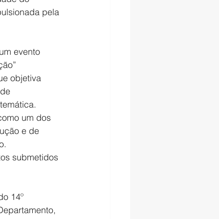
ulsionada pela 
um evento 
ção” 
ue objetiva 
de 
temática. 
 como um dos 
rução e de 
o. 
tos submetidos 
do 14º 
Departamento, 