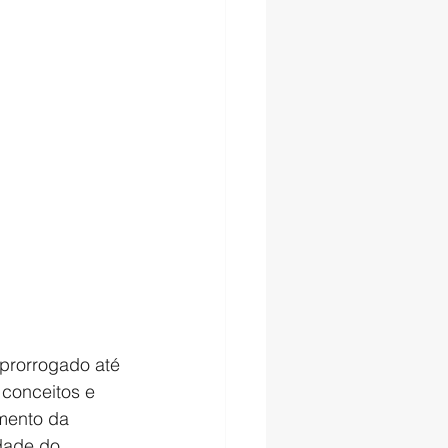
prorrogado até 
conceitos e 
mento da 
dade do 