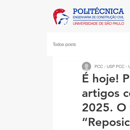
Todos posts
PCC - USP PCC - 
É hoje! 
artigos 
2025. O 
“Reposic