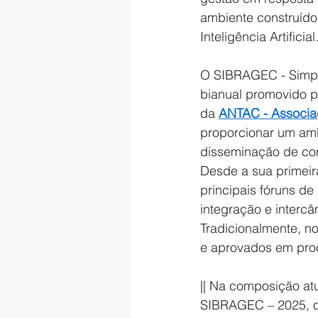
ambiente construído
Inteligência Artificial
O SIBRAGEC - Simpó
bianual promovido p
da 
ANTAC - Associa
proporcionar um am
disseminação de con
Desde a sua primei
principais fóruns d
integração e interc
Tradicionalmente, n
e aprovados em proc
|| Na composição at
SIBRAGEC – 2025, o