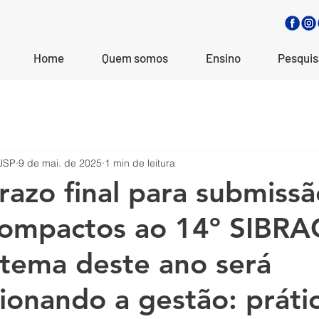
Home
Quem somos
Ensino
Pesquis
USP
9 de mai. de 2025
1 min de leitura
Prazo final para submiss
compactos ao 14º SIBRA
tema deste ano será
ionando a gestão: prátic