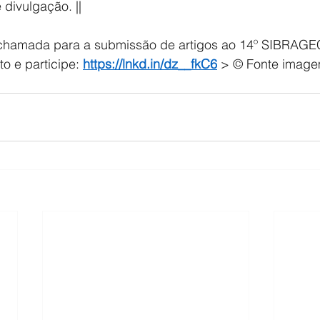
 divulgação. ||
chamada para a submissão de artigos ao 14º SIBRAGEC 
 e participe: 
https://lnkd.in/dz__fkC6
 > © Fonte image