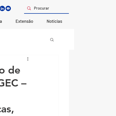
a
Extensão
Notícias
ão de
GEC –
as,