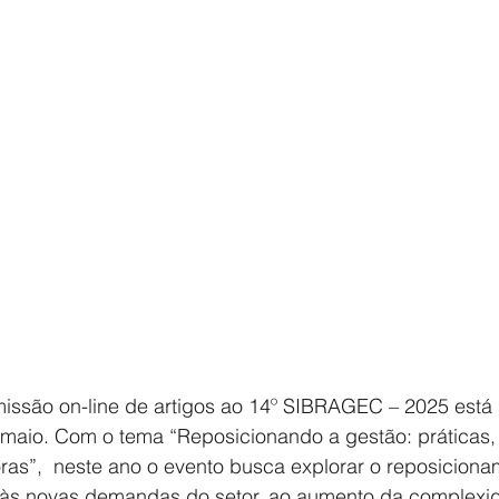
issão on-line de artigos ao 14º SIBRAGEC – 2025 está 
 maio. Com o tema “Reposicionando a gestão: práticas, 
as”,  neste ano o evento busca explorar o reposiciona
 às novas demandas do setor, ao aumento da complexi