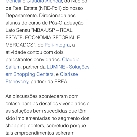
Monetti
 e 
Claudio Alencar
, do Núcleo 
de Real Estate (NRE-Poli) do nosso 
Departamento. Direcionada aos 
alunos do curso de Pós-Graduação 
Lato Sensu “MBA-USP – REAL 
ESTATE: ECONOMIA SETORIAL E 
MERCADOS”, do 
Poli-Integra
, a 
atividade contou com dois 
palestrantes convidados: 
Claudio 
Sallum
, partner da 
LUMINE - Soluções 
em Shopping Centers
, e 
Clarisse 
Etcheverry
, partner da EREA. 
As discussões aconteceram com 
ênfase para os desafios vivenciados e 
as soluções bem sucedidas que têm 
sido implementadas no segmento dos 
shopping centers, sobretudo porque 
tais empreendimentos sofreram 