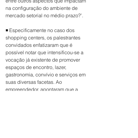
entre outros aspectos que impactam 
na configuração do ambiente de 
mercado setorial no médio prazo?’. 
◾ Especificamente no caso dos 
shopping centers, os palestrantes 
convidados enfatizaram que é 
possível notar que intensificou-se a 
vocação já existente de promover 
espaços de encontro, lazer, 
gastronomia, convívio e serviços em 
suas diversas facetas. Ao 
empreendedor, apontaram que a 
estratégia de integrar as atividades do 
varejo físico e das compras on-line tem 
se revelado relevante, assim como a 
criação de novas possibilidades de 
convivência e interação social aliadas 
ao core business dessa tipologia de 