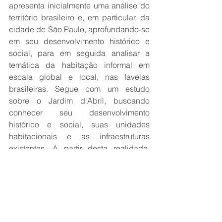
apresenta inicialmente uma análise do 
território brasileiro e, em particular, da 
cidade de São Paulo, aprofundando-se 
em seu desenvolvimento histórico e 
social, para em seguida analisar a 
temática da habitação informal em 
escala global e local, nas favelas 
brasileiras. Segue com um estudo 
sobre o Jardim d'Abril, buscando 
conhecer seu desenvolvimento 
histórico e social, suas unidades 
habitacionais e as infraestruturas 
existentes. A partir desta realidade, 
propõe um projeto de habitação que 
consiga atender às necessidades de 
seus moradores e que seja ambiental e 
socialmente adequado. A realização 
deste Trabalho representou uma 
oportunidade ímpar de crescimento e 