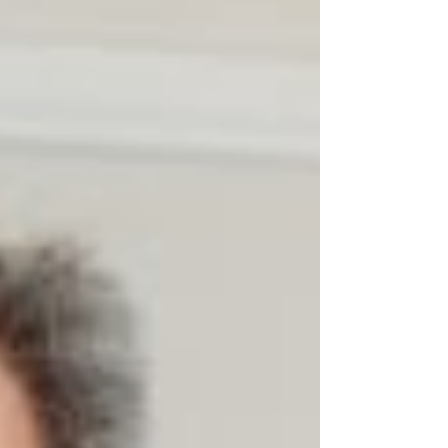
Fernando Crestana, do BTG Pactual, e Rodrigo
Abbud, do Patria Investimentos Brasil, estiveram
presentes na mesa redonda temática
"PERSPECTIVA DE INVESTIDORES E GESTORES
DE FUNDOS FOCADOS EM ATIVOS DE REAL
ESTATE PARA RENDA". Na ocasião, o elevado
patamar da taxa referencial de juros no Brasil –
em termos reais, ou seja, das taxas efetivas, e
não