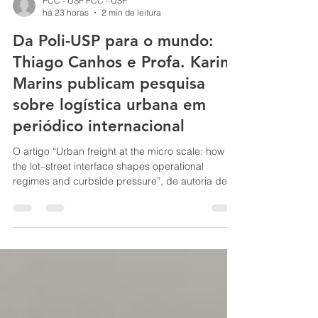
PCC - USP PCC - USP
há 23 horas
2 min de leitura
Da Poli-USP para o mundo:
Thiago Canhos e Profa. Karin
Marins publicam pesquisa
sobre logística urbana em
periódico internacional
O artigo “Urban freight at the micro scale: how
the lot–street interface shapes operational
regimes and curbside pressure”, de autoria de
Thiago Canhos Montmorency Silva, Mathieu
Gardrat, Florence Toilier e Karin Regina de Castro
Marins, professora do Departamento de
Engenharia de Construção Civil da Escola
Politécnica da USP, foi publicado na revista
internacional 'Case Studies on Transport Policy',